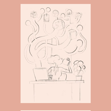
SMARTPHONE
Small
Medium
Large
DESKTOP
Small
Medium
Large