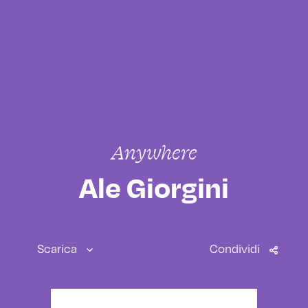
Anywhere
Ale Giorgini
Scarica
Condividi
SMARTWATCH
Standard